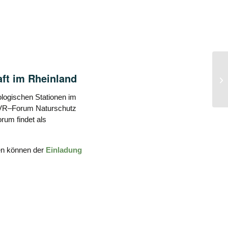
On
ft im Rheinland
St
ologischen Stationen im
VR
–
Forum Naturschutz
rum findet
als
en können der
Einladung