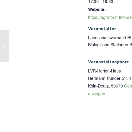
17:30 - 19:30
Website:
Veranstalter
Landschaftsverband Rh
Große
Agroforst-/Waldgarten-/Permakultur-
Biologische Stationen 
Exkursion nach Süd-England &
Nord-Frankreich
Veranstaltungsort
LVR-Horion-Haus
Hermann-Pünder-Str. 1
Köln-Deutz
,
50679
Goo
anzeigen