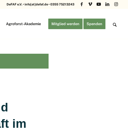
DeFAF e.V. • info[at]defaf.de • 0355 75213243
Agroforst-Akademie
Mitglied werden
Spenden
nd
ft im