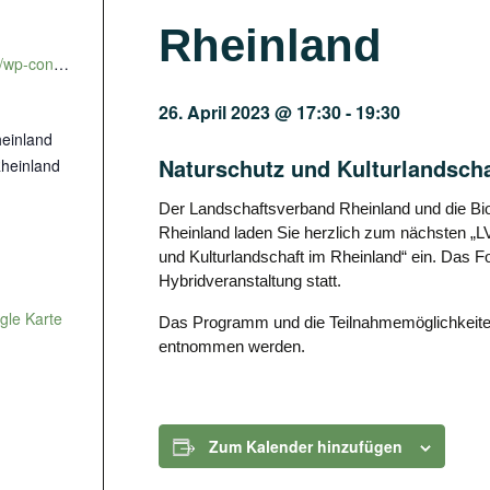
Rheinland
https://agroforst-info.de/wp-content/uploads/2023/04/Einladung-20-LVR-Forum-Kulturlandschaft.pdf
26. April 2023 @ 17:30
-
19:30
einland
Naturschutz und Kulturlandscha
Rheinland
D
er Landschaftsverband Rheinland
und
die
Bi
Rheinland
laden Sie
herzlich zum nächsten
„L
und Kulturlandschaft
im Rheinland
“
ein. Das
Fo
Hybrid
veranstaltung
statt.
gle Karte
Das Programm und die Teilnahmemöglichkeit
entnommen werden.
Zum Kalender hinzufügen