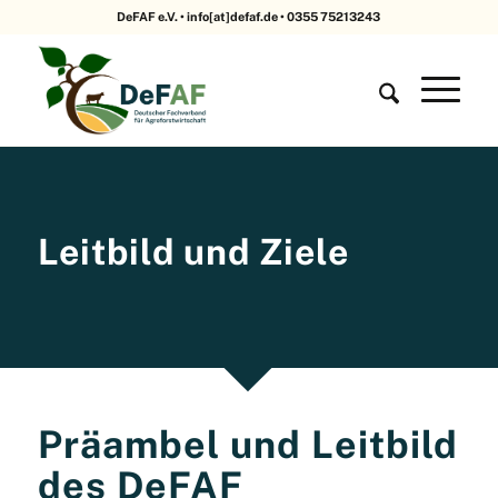
DeFAF e.V. • info[at]defaf.de • 0355 75213243
Leitbild und Ziele
Präambel und Leitbild
des DeFAF