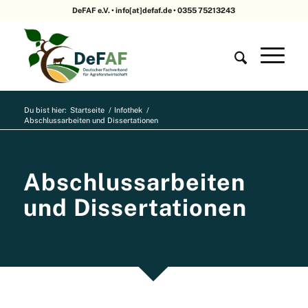
DeFAF e.V. • info[at]defaf.de • 0355 75213243
Du bist hier:
Startseite
/
Infothek
/
Abschlussarbeiten und Dissertationen
Abschlussarbeiten
und Dissertationen