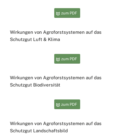
Webseite.
zum PDF
55 % der Teilnehmenden gaben es uns nach der
Veranstaltung schriftlich: „Wir bleiben dabei“ – Wir
arbeiten gemeinsam weiter am Thema: „Agroforst als
Wirkungen von Agroforstsystemen auf das
PIK“. Melden auch Sie sich unter pr [at] defaf.de,
Schutzgut Luft & Klima
wenn Sie Teil des Netzwerkes werden möchten!
zum PDF
Wirkungen von Agroforstsystemen auf das
Schutzgut Biodiversität
zum PDF
Wirkungen von Agroforstsystemen auf das
Schutzgut Landschaftsbild