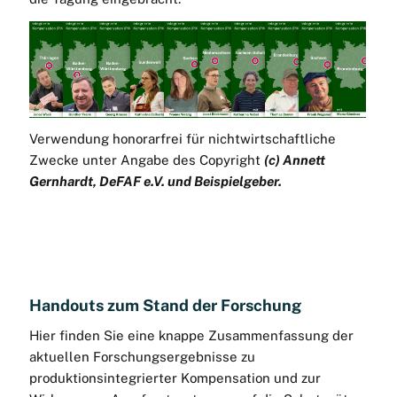
landwirtschaftliche Ernteerträge stabilisieren
Erosion durch Wind und Wasser verhindern
Gewässer vor Verunreinigungen schützen
die Agrarlandschaft strukturieren und damit die
Artenvielfalt erhöhen
Verwendung honorarfrei für nichtwirtschaftliche
die Hochwassergefahr mindern
Zwecke unter Angabe des Copyright
(c) Annett
Ausgleichsprojekte mit Nutzungskonzept
Gernhardt, DeFAF e.V. und Beispielgeber.
anbieten
Das Arbeits-Treffen wurde initiiert durch das 3N
Kompetenzzentrum e.V. und organisiert mit dem
DeFAF-Projektteam
MODEMA
.
Handouts zum Stand der Forschung
Der zum Teil ergebnisoffene Ablaufplan beinhaltete
eine Vielzahl von Themen, die von der zweiten
Hier finden Sie eine knappe Zusammenfassung der
Vorsitzenden des DeFAF-Vorstands, Michelle
aktuellen Forschungsergebnisse zu
Breezmann, mit Kompetenz und Fröhlichkeit jongliert
produktionsintegrierter Kompensation und zur
wurden.