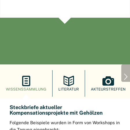
78 Teilnehmende aus Unteren Naturschutzbehörden,
Beratung, Forschung, Unternehmen, Landwirten,
Umwelt- und Landwirtschaftsministerien und
Verbänden trafen sich am 1. Dezember 2025 in der
Landwirtschaftskammer Niedersachsen. Die
intensive Zusammenarbeit in Gruppen hat gezeigt,
dass der fachübergreifende Austausch viele
Missverständnisse und Fragen klären kann. So
unterschiedlich die Akteure sind, so sehr eint sie das
zunehmende Verständnis der
kooperativen
Innovation
. Das heißt, mit dem Instrument der
Agroforstwirtschaft können die Interessen
WISSENSSAMMLUNG
LITERATUR
AKTEURSTREFFEN
unterschiedlicher Akteure gemeinsam bedient
werden, seien es Landwirte, Naturschützerinnen,
Steckbriefe aktueller
Bauvorhabensträger oder Gemeinden. Agroforst
Kompensationsprojekte mit Gehölzen
kann:
Folgende Beispiele wurden in Form von Workshops in
Treibhausgase mindern
die Tagung eingebracht: