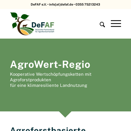
DeFAF e.V. • info[at]defaf.de • 0355 75213243
AgroWert-Regio
Kooperative Wertschöpfungsketten mit
Agroforstprodukten
für eine klimaresiliente Landnutzung
Agroforstbasierte