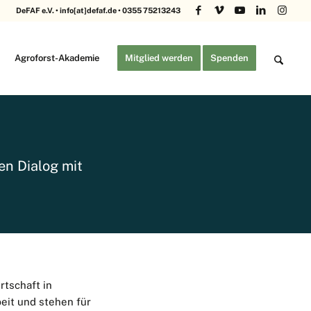
DeFAF e.V. • info[at]defaf.de • 0355 75213243
Agroforst-Akademie
Mitglied werden
Spenden
en Dialog mit
rtschaft in
eit und stehen für