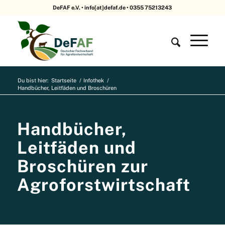
DeFAF e.V. • info[at]defaf.de • 0355 75213243
Du bist hier:
Startseite
/
Infothek
/
Handbücher, Leitfäden und Broschüren
Handbücher,
Leitfäden und
Broschüren zur
Agroforstwirtschaft