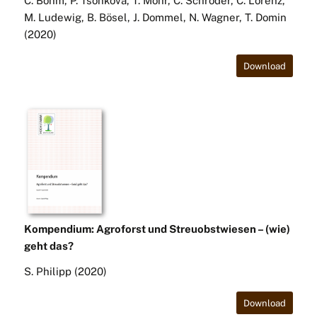
C. Böhm, P. Tsonkova, T. Mohr, C. Schröder, C. Lorenz,
M. Ludewig, B. Bösel, J. Dommel, N. Wagner, T. Domin
(2020)
Download
Kompendium: Agroforst und Streuobstwiesen – (wie)
geht das?
S. Philipp (2020)
Download