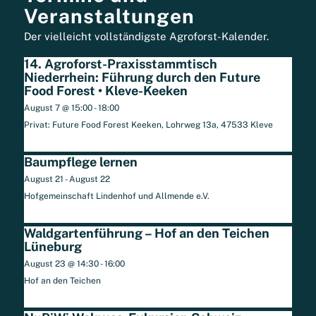
Veranstaltungen
Der vielleicht vollständigste Agroforst-Kalender.
14. Agroforst-Praxisstammtisch
Niederrhein: Führung durch den Future
Food Forest • Kleve-Keeken
August 7 @ 15:00
-
18:00
Privat: Future Food Forest Keeken, Lohrweg 13a, 47533 Kleve
Baumpflege lernen
August 21
-
August 22
Hofgemeinschaft Lindenhof und Allmende e.V.
Waldgartenführung – Hof an den Teichen
Lüneburg
August 23 @ 14:30
-
16:00
Hof an den Teichen