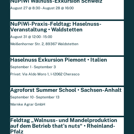
NuPiWi Walnuss-Exkursion Schweiz
August 27 @ 8:30
-
August 28 @ 16:00
NuPiWi-Praxis-Feldtag: Haselnuss-
Veranstaltung • Waldstetten
August 31 @ 12:00
-
15:00
Weißenhorner Str. 2, 89367 Waldstetten
Haselnuss Exkursion Piemont • Italien
September 1
-
September 3
Privat: Via Aldo Moro 1, I-12062 Cherasco
Agroforst Summer School • Sachsen-Anhalt
September 10
-
September 13
Warnke Agrar GmbH
Feldtag „Walnuss- und Mandelproduktion
auf dem Betrieb that’s nuts“ • Rheinland-
Pfalz