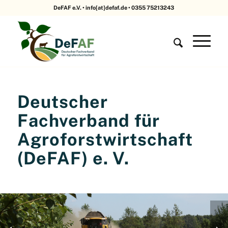
DeFAF e.V. • info[at]defaf.de • 0355 75213243
Deutscher
Fachverband für
Agroforstwirtschaft
(DeFAF) e. V.