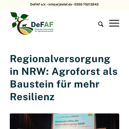
DeFAF e.V. • info[at]defaf.de • 0355 75213243
Regionalversorgung
in NRW: Agroforst als
Baustein für mehr
Resilienz