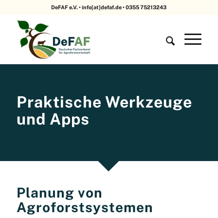
DeFAF e.V. • info[at]defaf.de • 0355 75213243
Praktische Werkzeuge
und Apps
Planung von
Agroforstsystemen