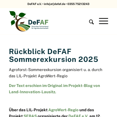
DeFAF e.V. • info[at]defaf.de • 0355 75213243
Rückblick DeFAF
Sommerexkursion 2025
Agroforst-Sommerexkursion organisiert u. a. durch
das LIL-Projekt AgroWert-Regio
Der Text erschien im Original im Projekt-Blog von
Land-Innovation-Lausitz.
Über das LIL-Projekt
AgroWert-Regio
und das
Projekt
SEBAS
organisierte der
DeFAF e.V.
am 12.