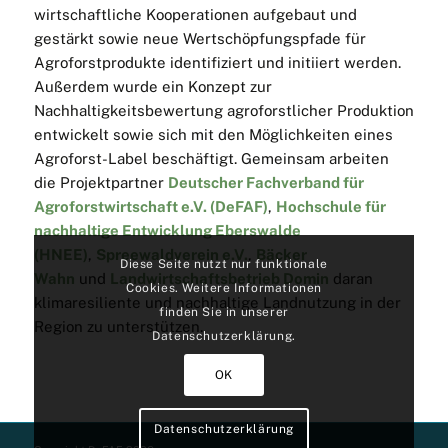
wirtschaftliche Kooperationen aufgebaut und
gestärkt sowie neue Wertschöpfungspfade für
Agroforstprodukte identifiziert und initiiert werden.
Außerdem wurde ein Konzept zur
Nachhaltigkeitsbewertung agroforstlicher Produktion
entwickelt sowie sich mit den Möglichkeiten eines
Agroforst-Label beschäftigt. Gemeinsam arbeiten
die Projektpartner
Deutscher Fachverband für
Agroforstwirtschaft e.V. (DeFAF)
,
Hochschule für
nachhaltige Entwicklung Eberswalde
(HNEE)
,
Spreewaldverein e.V.
,
Bäcker
Diese Seite nutzt nur funktionale
Wahn
und
Landwirtschaftsbetrieb Domin
daran
Cookies. Weitere Informationen
klimaresiliente und nachhaltige Landnutzung in der
finden Sie in unserer
Region zu unterstützen.
Datenschutzerklärung.
OK
Datenschutzerklärung