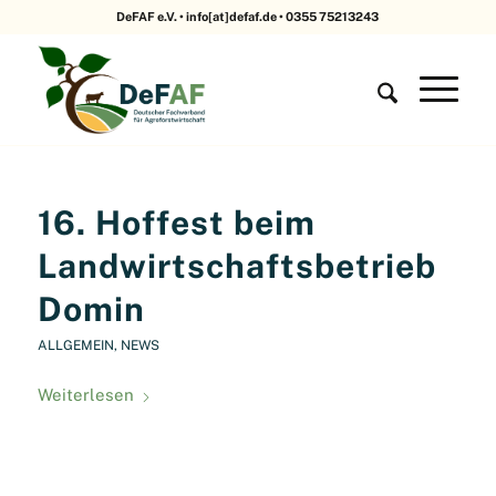
DeFAF e.V. • info[at]defaf.de • 0355 75213243
16. Hoffest beim
Landwirtschaftsbetrieb
Domin
ALLGEMEIN
,
NEWS
Weiterlesen