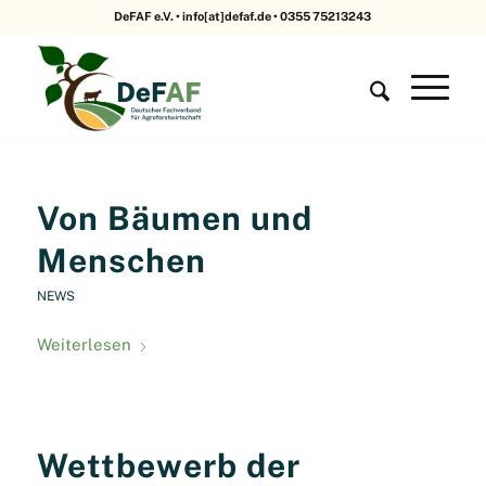
DeFAF e.V. • info[at]defaf.de • 0355 75213243
Von Bäumen und
Menschen
NEWS
Weiterlesen
Wettbewerb der