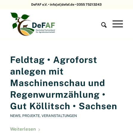
DeFAF e.V. • info[at]defaf.de • 0355 75213243
Feldtag • Agroforst
anlegen mit
Maschinenschau und
Regenwurmzählung •
Gut Köllitsch • Sachsen
NEWS
,
PROJEKTE
,
VERANSTALTUNGEN
Weiterlesen