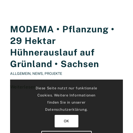
MODEMA • Pflanzung •
29 Hektar
Hühnerauslauf auf
Grünland • Sachsen
ALLGEMEIN
,
NEWS
,
PROJEKTE
Weiterlesen
Diese Seite nutzt nur funktionale
Cookies. Weitere Informationen
finden Sie in unserer
Datenschutzerklärung.
OK