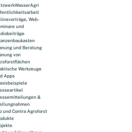
tzwerkWasserAgri
fentlichkeitsarbeit
linevorträge, Web-
minare und
diobeiträge
lanzenbaukasten
anung und Beratung
anung von
roforstflächen
aktische Werkzeuge
d Apps
axisbeispiele
esseartikel
essemitteilungen &
ellungnahmen
o und Contra Agroforst
odukte
ojekte