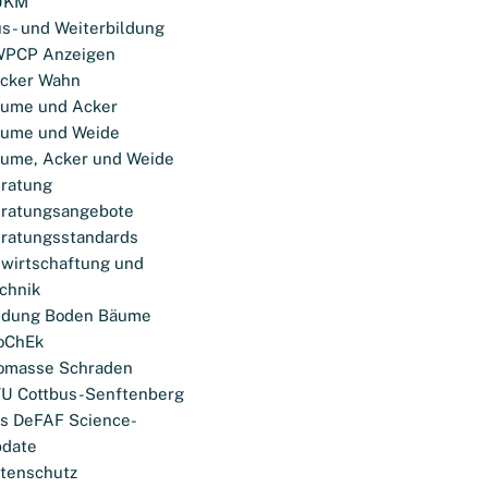
UKM
s- und Weiterbildung
WPCP Anzeigen
cker Wahn
ume und Acker
ume und Weide
ume, Acker und Weide
ratung
ratungsangebote
ratungsstandards
wirtschaftung und
chnik
ldung Boden Bäume
oChEk
omasse Schraden
U Cottbus-Senftenberg
s DeFAF Science-
date
tenschutz