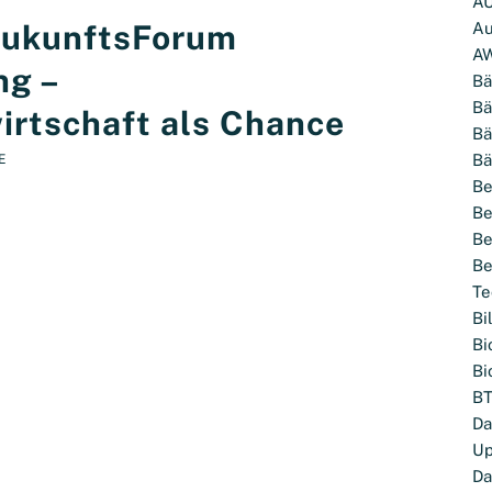
A
ZukunftsForum
Au
A
ng –
Bä
Bä
irtschaft als Chance
Bä
Bä
E
Be
Be
Be
Be
Te
Bi
Bi
Bi
BT
Da
Up
Da