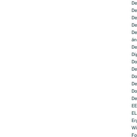
De
De
De
De
De
än
De
Di
Do
De
Do
De
Do
De
E
E
Er
Wi
Fo