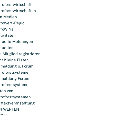
roforstwirtschaft
roforstwirtschaft in
n Medien
roWert-Regio
roWiNs
tivitäten
tuelle Meldungen
tuelles
s Mitglied registrieren
t Kleine Elster
meldung 6. Forum
roforstsysteme
nmeldung Forum
roforstsysteme
ten von
roforstsystemen
ftaktveranstaltung
UFWERTEN