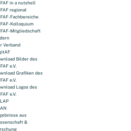
FAF in a nutshell
FAF regional
FAF-Fachbereiche
FAF-Kolloquium
FAF-Mitgliedschaft
dern
r Verband
gitAF
wnload Bilder des
FAF e.V.
wnload Grafiken des
FAF e.V.
wnload Logos des
FAF e.V.
ELAP
LAN
gebnisse aus
ssenschaft &
rschung