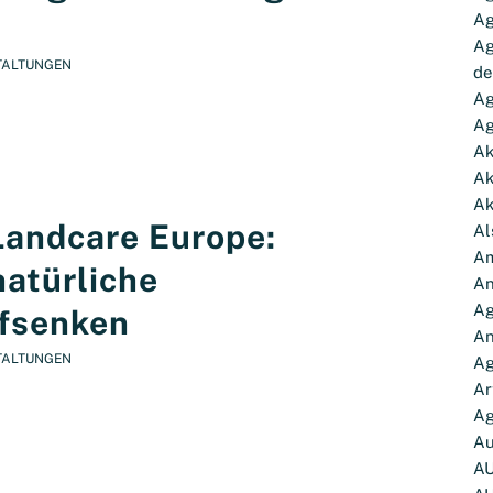
Ag
Ag
TALTUNGEN
de
Ag
Ag
Ak
Ak
Ak
andcare Europe:
Al
Am
natürliche
An
Ag
fsenken
A
TALTUNGEN
Ag
Ar
Ag
Au
A