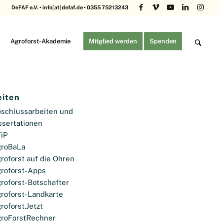
DeFAF e.V. • info[at]defaf.de • 0355 75213243
Agroforst-Akademie
Mitglied werden
Spenden
eiten
schlussarbeiten und
ssertationen
iP
roBaLa
roforst auf die Ohren
roforst-Apps
roforst-Botschafter
roforst-Landkarte
roforst.Jetzt
roForstRechner