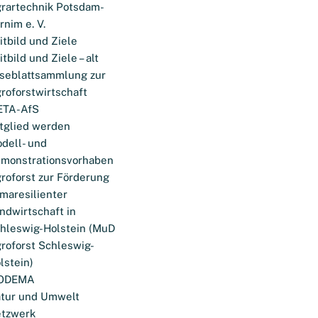
rartechnik Potsdam-
rnim e. V.
itbild und Ziele
itbild und Ziele – alt
seblattsammlung zur
roforstwirtschaft
ETA-AfS
tglied werden
dell- und
monstrationsvorhaben
roforst zur Förderung
imaresilienter
ndwirtschaft in
hleswig-Holstein (MuD
roforst Schleswig-
lstein)
ODEMA
tur und Umwelt
tzwerk