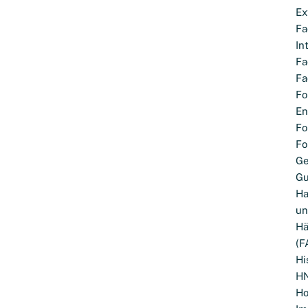
Ex
Fa
In
Fa
Fa
Fo
En
Fo
Fo
G
Gu
Ha
un
Hä
(F
Hi
H
Ho