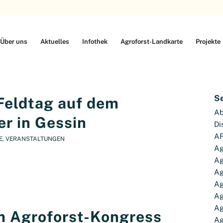
Über uns
Aktuelles
Infothek
Agroforst-Landkarte
Projekte
S
Feldtag auf dem
Ab
er in Gessin
Di
AF
E
,
VERANSTALTUNGEN
Ag
Ag
Ag
Ag
Ag
Ag
m Agroforst-Kongress
Ag