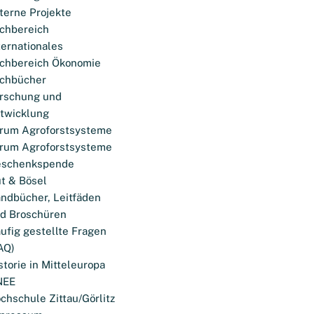
terne Projekte
chbereich
ternationales
chbereich Ökonomie
chbücher
rschung und
twicklung
rum Agroforstsysteme
rum Agroforstsysteme
eschenkspende
t & Bösel
ndbücher, Leitfäden
d Broschüren
ufig gestellte Fragen
AQ)
storie in Mitteleuropa
NEE
chschule Zittau/Görlitz