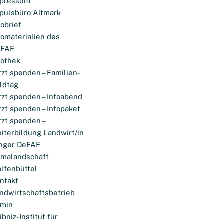
pressum
pulsbüro Altmark
fobrief
fomaterialien des
eFAF
fothek
tzt spenden – Familien-
ldtag
tzt spenden – Infoabend
tzt spenden – Infopaket
tzt spenden –
iterbildung Landwirt/in
nger DeFAF
imalandschaft
lfenbüttel
ntakt
ndwirtschaftsbetrieb
omin
ibniz-Institut für