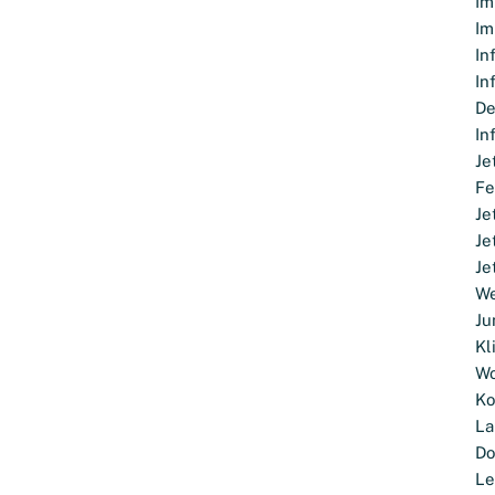
Im
Im
In
In
D
In
Je
Fe
Je
Je
Je
We
Ju
Kl
Wo
Ko
La
D
Le