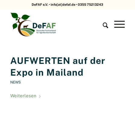
DeFAF e.V. • info[at]defaf.de • 0355 75213243
AUFWERTEN auf der
Expo in Mailand
NEWS
Weiterlesen