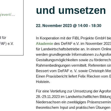
und umsetzen
https://akademie.fibl.org/event/256
22. November 2023 @ 14:00
-
18:30
 für
In Kooperation mit der FiBL Projekte GmbH bie
FAF) e.V.
Akademie
des DeFAF e.V. im November 2023
für Landwirtschaftsbetriebe an. In einem Onl
werden grundlegende Informationen zu Agrofo
Gestaltungsmöglichkeiten sowie zu förderrech
Rahmenbedingungen vermittelt. Referenten si
Bessert vom DeFAF e. V. sowie Christoph Mei
Einen Praxisbericht liefert Felix Riecken vom 
Holstein.
Für eine Vertiefung zur Umsetzung der Agrofor
28.-29.11.2023 im Landwirtschaftlichen Bildu
Niedersachsen ein zweitägiges Präsenzsemina
theoretischem Input und praktischen Übungen