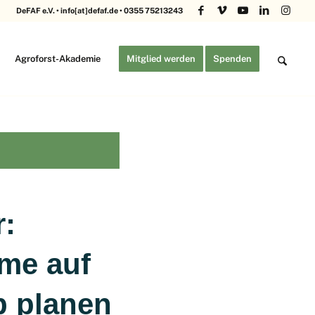
DeFAF e.V. • info[at]defaf.de • 0355 75213243
Agroforst-Akademie
Mitglied werden
Spenden
r:
me auf
b planen