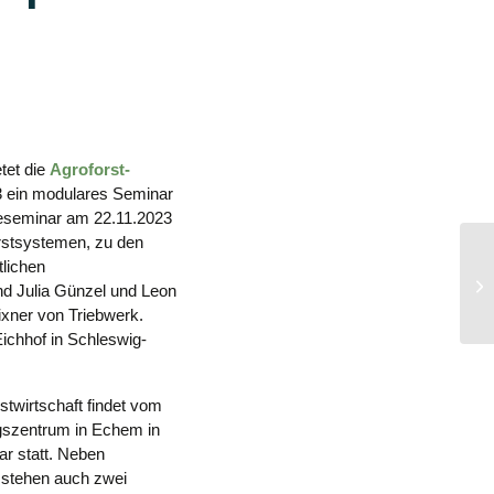
tet die
Agroforst-
 ein modulares Seminar
ineseminar am 22.11.2023
rstsystemen, zu den
tlichen
We
nd Julia Günzel und Leon
Ba
xner von Triebwerk.
Eichhof in Schleswig-
stwirtschaft findet vom
ngszentrum in Echem in
r statt. Neben
 stehen auch zwei