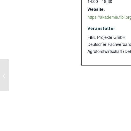
14:00 - 18:30
Website:
Veranstalter
FiBL Projekte GmbH
Deutscher Fachverband
Agroforstwirtschaft (De
3. Erfurter Tagung:
„Schnellwachsende Baumarten:
Status Quo und neue
Entwicklungen“ an der
Fachhochschule Erfurt