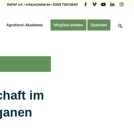
DeFAF e.V. • info[at]defaf.de • 0355 75213243
Agroforst-Akademie
Mitglied werden
Spenden
chaft im
eganen