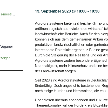
13. September 2023 @ 18:00
-
19:30
https://us06web.zoom.us/meeting/register/tZcof-ihrD8tGtSYpD10u1HBt4J3HHO06F7M?_hsmi=2#/registration
Agroforstsysteme bieten zahlreiche Klima- un
eröffnen zugleich auch viele neue wirtschaftlic
landwirtschaftliche Betriebe. Auch für den bi
können sich aus dem gemeinsamen Anbau von
produktiven landwirtschaftlichen oder gartenb
h-Veganer
interessante Potentiale ergeben, z.B. eine geste
Durch die Steigerung der Resilienz und der Art
nzeigen
Agroforstsysteme zudem besondere Eigenschaf
Nachhaltigkeit, mehr Klimaschutz und eine b
der Landwirtschaft sorgen.
Seit 2023 sind Agroforstsysteme in Deutschla
förderfähig. Doch angesichts bestehender Regu
noch einige Hürden und Hemmnisse, die es zu 
Über diesen überaus spannenden und zukunf
Themenkomplex will der Förderkreis Biozykli