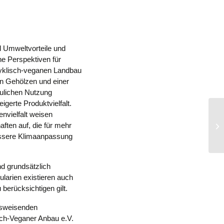
d Umweltvorteile und
he Perspektiven für
ozyklisch-veganen Landbau
 Gehölzen und einer
aulichen Nutzung
igerte Produktvielfalt.
envielfalt weisen
De
ten auf, die für mehr
Wi
essere Klimaanpassung
nd grundsätzlich
larien existieren auch
berücksichtigen gilt.
tsweisenden
sch-Veganer Anbau e.V.