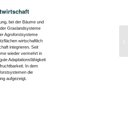
twirtschaft
zung, bei der Bäume und
oder Graslandsysteme
AC
er Agroforstsysteme
Bi
zflächen wirtschaftlich
We
haft integrieren. Seit
Ag
eme wieder vermehrt in
ute Adaptationsfähigkeit
ruchtbarkeit. In dem
forstsystemen die
ung aufgezeigt.