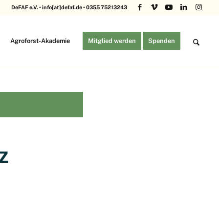
DeFAF e.V. • info[at]defaf.de • 0355 75213243
Agroforst-Akademie
Mitglied werden
Spenden
z