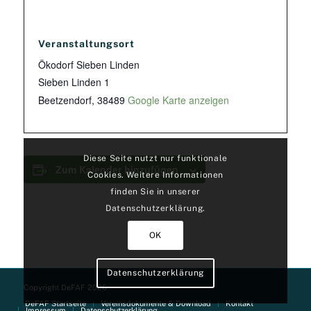
Veranstaltungsort
Ökodorf Sieben Linden
Sieben Linden 1
Beetzendorf
,
38489
Google Karte anzeigen
Diese Seite nutzt nur funktionale
Zum Kalender hinzufügen
Cookies. Weitere Informationen
finden Sie in unserer
Datenschutzerklärung.
OK
Datenschutzerklärung
Copyright DeFAF 2026
DeFAF Startseite
Vereinsdokumente & Download
Kontakt
Impressum
Datenschutzerklärung