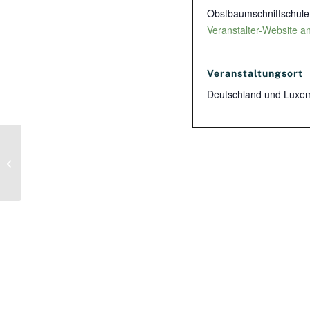
Obstbaumschnittschule
Veranstalter-Website a
Veranstaltungsort
Deutschland und Luxe
Praxisseminar Agroforst für
landwirtschaftlich Interessierte