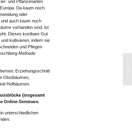
Tier- und Pflanzenarten
z Europa. Da kaum noch
Beweidung oder
et und auch kaum noch
ume vorhanden sind, ist
oht. Dieses kostbare Gut
nd kultivieren, indem sie
Schneiden und Pflegen
Oeschberg-Methode
On
Themen: Erziehungsschnitt
in
on Obstbäumen,
- und Hofbäumen.
Praxisblöcke (insgesamt
rse Online-Seminare.
n unterschiedlichen
nden: