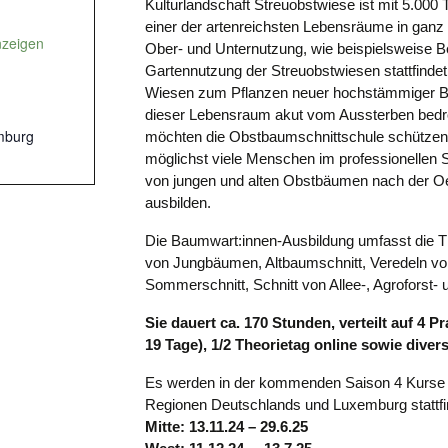
Kulturlandschaft Streuobstwiese ist mit 5.000 
einer der artenreichsten Lebensräume in gan
nzeigen
Ober- und Unternutzung, wie beispielsweise 
Gartennutzung der Streuobstwiesen stattfind
Wiesen zum Pflanzen neuer hochstämmiger Bä
dieser Lebensraum akut vom Aussterben bedr
mburg
möchten die Obstbaumschnittschule schützen u
möglichst viele Menschen im professionellen 
von jungen und alten Obstbäumen nach der 
ausbilden.
Die Baumwart:innen-Ausbildung umfasst die 
von Jungbäumen, Altbaumschnitt, Veredeln v
Sommerschnitt, Schnitt von Allee-, Agroforst
Sie dauert ca. 170 Stunden, verteilt auf 4 
19 Tage), 1/2 Theorietag online sowie dive
Es werden in der kommenden Saison 4 Kurse i
Regionen Deutschlands und Luxemburg stattfi
Mitte: 13.11.24 – 29.6.25