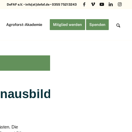
DeFAF e.V. • info[at]defaf.de • 0355 75213243
Agroforst-Akademie
Mitglied werden
Spenden
nausbildungen
ästen.
Die