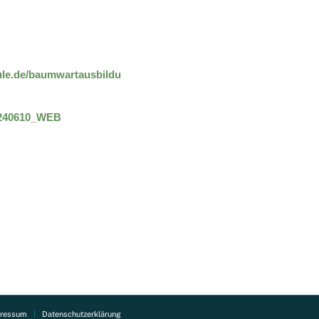
ule.de/baumwartausbildung/
20240610_WEB
ressum
Datenschutzerklärung