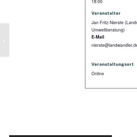
18:00
Veranstalter
Jan Fritz-Nierste (Lan
Umweltberatung)
E-Mail
Online-Veranstaltung „Agroforst
trifft Regionalentwicklung“
nierste@landwandler.d
Veranstaltungsort
Online