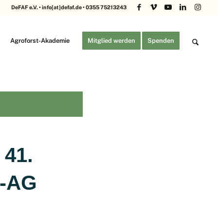
DeFAF e.V. • info[at]defaf.de • 0355 75213243
Agroforst-Akademie
Mitglied werden
Spenden
 41.
S-AG