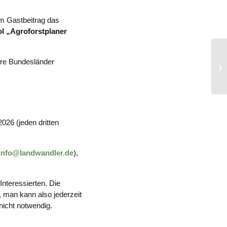
m Gastbeitrag das
ol „Agroforstplaner
Fe
dere Bundesländer
We
fi
026 (jeden dritten
info@landwandler.de
),
Interessierten. Die
, man kann also jederzeit
 nicht notwendig.