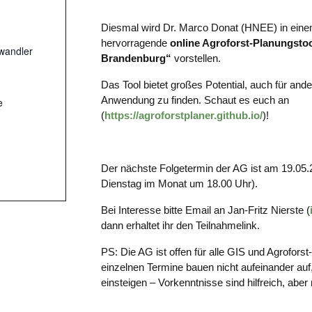
Diesmal wird Dr. Marco Donat (HNEE) in eine
hervorragende
online Agroforst-Planungsto
dwandler
Brandenburg“
vorstellen.
Das Tool bietet großes Potential, auch für an
Anwendung zu finden. Schaut es euch an
e
(
https://agroforstplaner.github.io/
)!
Der nächste Folgetermin der AG ist am 19.05.2
Dienstag im Monat um 18.00 Uhr).
Bei Interesse bitte Email an Jan-Fritz Nierste (
dann erhaltet ihr den Teilnahmelink.
PS: Die AG ist offen für alle GIS und Agroforst-
einzelnen Termine bauen nicht aufeinander auf
einsteigen – Vorkenntnisse sind hilfreich, aber