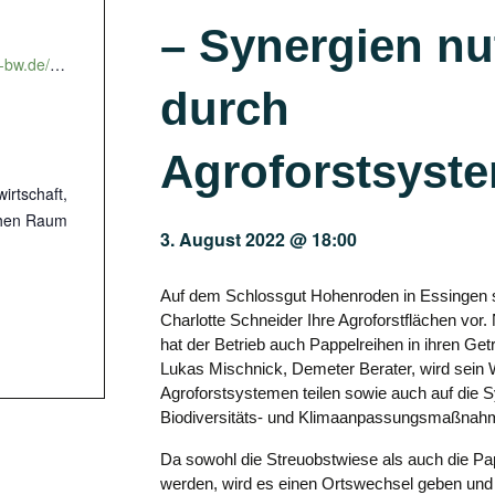
– Synergien nu
https://lel.landwirtschaft-bw.de/pb/site/pbs-bw-mlr/customForm/10345823/Lde/index.html?success=true&id=1334661
durch
Agroforstsyst
irtschaft,
chen Raum
3. August 2022 @ 18:00
Auf dem Schlossgut Hohenroden in Essingen stel
Charlotte Schneider Ihre Agroforstflächen vor
hat der Betrieb auch Pappelreihen in ihren Getr
Lukas Mischnick, Demeter Berater, wird sein
Agroforstsystemen teilen sowie auch auf die 
Biodiversitäts- und Klimaanpassungsmaßnah
Da sowohl die Streuobstwiese als auch die Pa
werden, wird es einen Ortswechsel geben und 