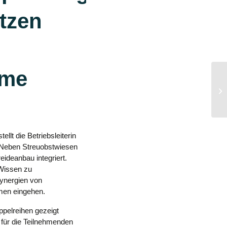
tzen
eme
18
lt die Betriebsleiterin
. Neben Streuobstwiesen
eideanbau integriert.
 Wissen zu
Synergien von
men eingehen.
ppelreihen gezeigt
für die Teilnehmenden