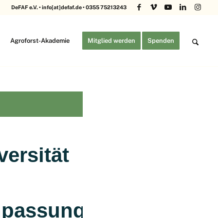
DeFAF e.V. • info[at]defaf.de • 0355 75213243
Agroforst-Akademie
Mitglied werden
Spenden
versität
npassung