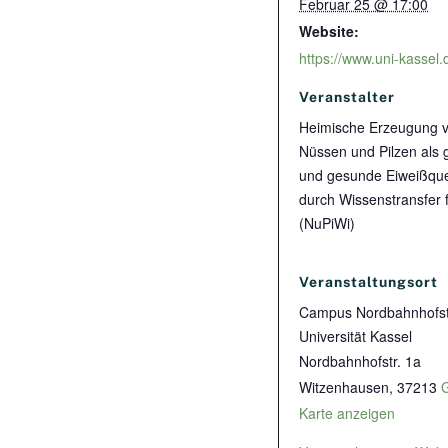
Februar 25 @ 17:00
Website:
Veranstalter
Heimische Erzeugung 
Nüssen und Pilzen als 
und gesunde Eiweißque
durch Wissenstransfer 
(NuPiWi)
Veranstaltungsort
Campus Nordbahnhofst
Universität Kassel
Nordbahnhofstr. 1a
Witzenhausen
,
37213
Karte anzeigen