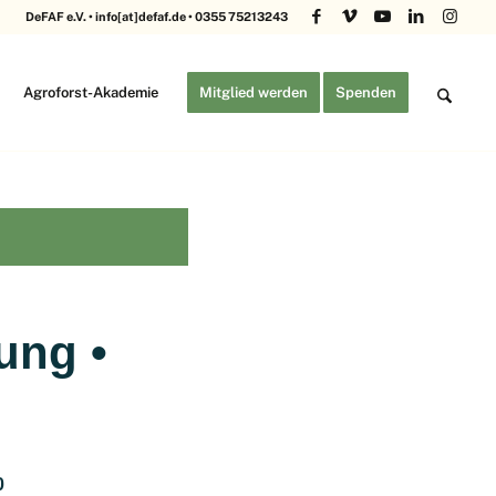
DeFAF e.V. • info[at]defaf.de • 0355 75213243
Agroforst-Akademie
Mitglied werden
Spenden
ung •
0