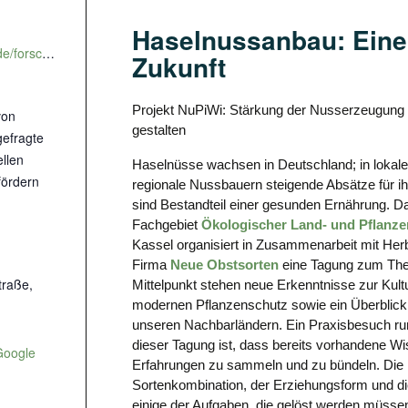
Haselnussanbau: Eine
https://www.uni-kassel.de/forschung/agroforst/projekt-nupiwi/haselnuss-tagung-24-25-feb-2026.html
Zukunft
Projekt NuPiWi: Stärkung der Nusserzeugung
von
gestalten
gefragte
llen
Haselnüsse wachsen in Deutschland; in lokale
fördern
regionale Nussbauern steigende Absätze für 
sind Bestandteil einer gesunden Ernährung. D
Fachgebiet
Ökologischer Land- und Pflanz
Kassel organisiert in Zusammenarbeit mit Her
Firma
Neue Obstsorten
eine Tagung zum Th
raße,
Mittelpunkt stehen neue Erkenntnisse zur Kul
modernen Pflanzenschutz sowie ein Überblick 
unseren Nachbarländern. Ein Praxisbesuch run
dieser Tagung ist, dass bereits vorhandene Wi
Google
Erfahrungen zu sammeln und zu bündeln. Die F
Sortenkombination, der Erziehungsform und di
einige der Aufgaben, die gelöst werden müsse