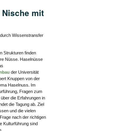
 Nische mit
 durch Wissenstransfer
n Strukturen finden
ihre Nüsse. Haselnüsse
as
enbau
der Universität
bert Knuppen von der
ema Haselnuss. Im
turführung, Fragen zum
über die Erfahrungen in
det die Tagung ab. Ziel
ssen und die vielen
rage nach der richtigen
e Kulturführung sind
n.