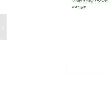
Veranstaltungsort-Webs
anzeigen
“Landcare Europe
Captures Carbon” –
EUKI
Abschlusskonferenz
(online)