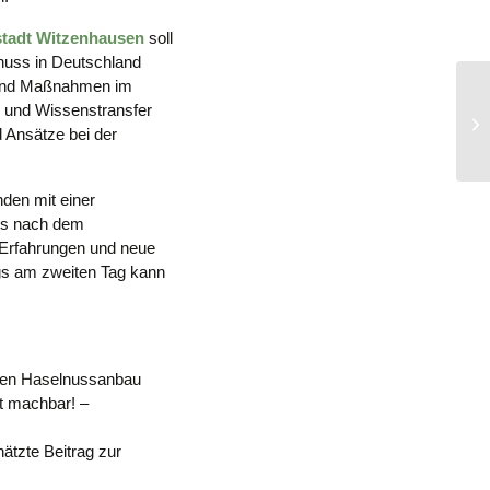
stadt Witzenhausen
soll
nuss in Deutschland
 sind Maßnahmen im
 und Wissenstransfer
WO
 Ansätze bei der
Fa
nden mit einer
nds nach dem
 Erfahrungen und neue
s am zweiten Tag kann
chen Haselnussanbau
t machbar! –
ätzte Beitrag zur