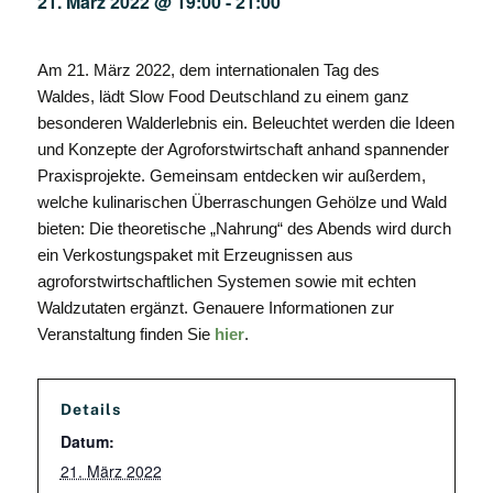
21. März 2022 @ 19:00
-
21:00
Am 21. März 2022, dem internationalen Tag des
Waldes,
lädt Slow Food Deutschland
zu einem ganz
besonderen Walderlebnis ein.
B
eleuchtet werden die Ideen
und Konzepte der Agroforstwirtschaft
anhand
spannender
Praxisprojekte.
G
emeinsam entdecken wir außerdem,
welche kulinarischen Überraschungen Gehölze und Wald
bieten: Die theoretische „Nahrung“ des Abends wird durch
ein Verkostungspaket
mit
Erzeugnissen aus
agroforstwirtschaftlichen Systemen sowie
mit
echten
Waldzutaten
ergänzt
. Genauere Informationen zur
Veranstaltung finden Sie
hier
.
Details
Datum:
21. März 2022