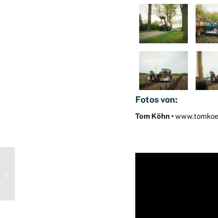
Fotos von:
Tom Köhn •
www.tomkoe
Neues Themenblatt
veröffentlicht:
Strukturvielfalt durch
Agroforstsysteme