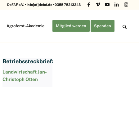
DeFAF e.V. • info[at]defaf.de • 0355 75213243
Agroforst-Akademie
Mitglied werden
Spenden
Betriebssteckbrief:
Landwirtschaft Jan-
Christoph Otten