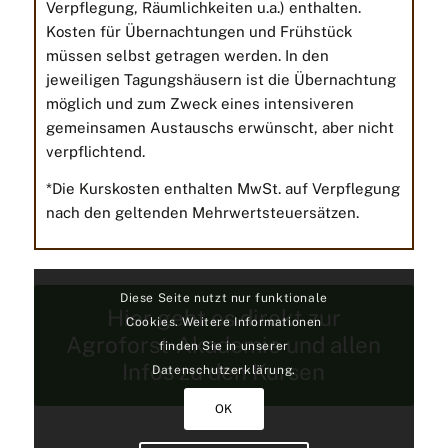
Verpflegung, Räumlichkeiten u.a.) enthalten.
Kosten für Übernachtungen und Frühstück
müssen selbst getragen werden. In den
jeweiligen Tagungshäusern ist die Übernachtung
möglich und zum Zweck eines intensiveren
gemeinsamen Austauschs erwünscht, aber nicht
verpflichtend.
*Die Kurskosten enthalten MwSt. auf Verpflegung
nach den geltenden Mehrwertsteuersätzen.
Diese Seite nutzt nur funktionale
Hier geht es direkt zur
Cookies. Weitere Informationen
Agroforst-Akademie und allen
finden Sie in unserer
Infos zu den Kursen
Datenschutzerklärung.
OK