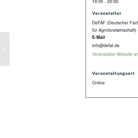
19:00 - 20:00
Veranstalter
DeFAF (Deutscher Fac
für Agroforstwirtschaft) 
E-Mail
Tag der Landwirtschaft Sachsen-
info@defaf.de
Anhalt: Klimaresiliente Systeme
Veranstalter-Website a
schaffen!
Veranstaltungsort
Online