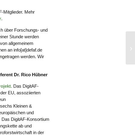
F-Mitglieder. Mehr
r
.
ich über Forschungs- und
einer Stunde werden
 von allgemeinem
Tr
nen an info
[at]
defaf.de
angetragen werden. Wir
ferent Dr. Rico Hübner
ojekt.
Das DigitAF-
der EU, assoziierten
eun
 sechs Kleinen &
europäischen und
. Das DigitAF-Konsortium
ungskette ab und
oforstwirtschaft in der