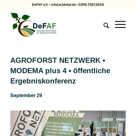
DeFAF e.V. • info[at]defaf.de • 0355 75213243
AGROFORST NETZWERK •
MODEMA plus 4 • öffentliche
Ergebniskonferenz
September 29