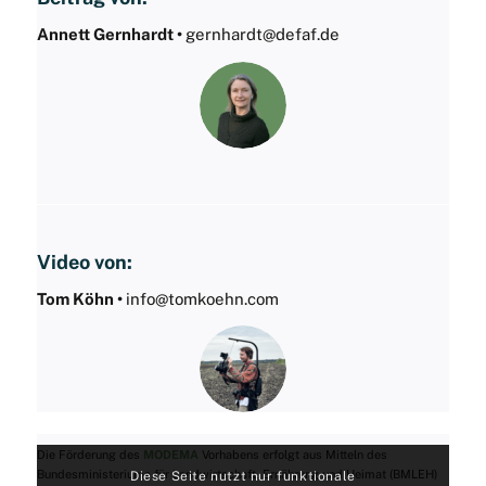
Annett Gernhardt •
gernhardt@defaf.de
Video von:
Tom Köhn •
info@tomkoehn.com
Die Förderung des
MODEMA
Vorhabens erfolgt aus Mitteln des
Bundesministeriums für Landwirtschaft, Ernährung und Heimat (BMLEH)
Diese Seite nutzt nur funktionale