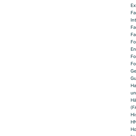
Ex
Fa
In
Fa
Fa
Fo
En
Fo
Fo
G
Gu
Ha
un
Hä
(F
Hi
H
Ho