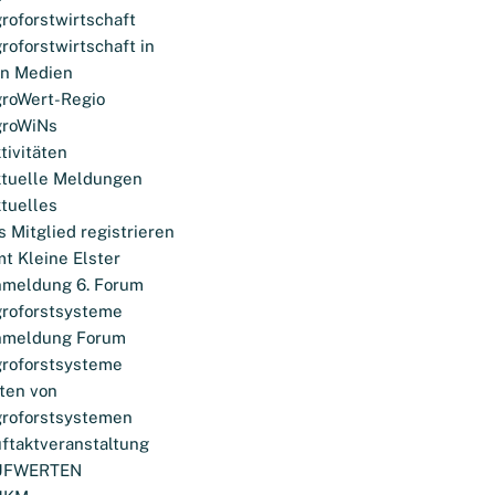
roforstwirtschaft
roforstwirtschaft in
n Medien
roWert-Regio
roWiNs
tivitäten
tuelle Meldungen
tuelles
s Mitglied registrieren
t Kleine Elster
meldung 6. Forum
roforstsysteme
nmeldung Forum
roforstsysteme
ten von
roforstsystemen
ftaktveranstaltung
UFWERTEN