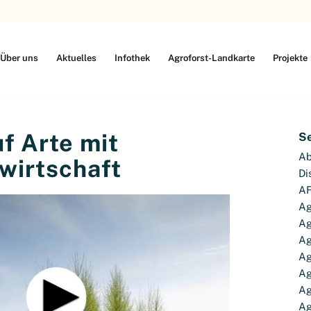
Über uns
Aktuelles
Infothek
Agroforst-Landkarte
Projekte
uf Arte mit
S
Ab
wirtschaft
Di
AF
Ag
Ag
Ag
Ag
Ag
Ag
Ag