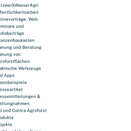
tzwerkWasserAgri
fentlichkeitsarbeit
linevorträge, Web-
minare und
diobeiträge
lanzenbaukasten
anung und Beratung
anung von
roforstflächen
aktische Werkzeuge
d Apps
axisbeispiele
esseartikel
essemitteilungen &
ellungnahmen
o und Contra Agroforst
odukte
ojekte