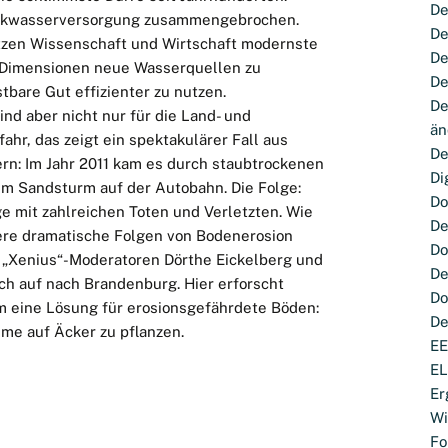
De
rinkwasserversorgung zusammengebrochen.
De
tzen Wissenschaft und Wirtschaft modernste
De
n Dimensionen neue Wasserquellen zu
De
tbare Gut effizienter zu nutzen.
De
nd aber nicht nur für die Land- und
än
ahr, das zeigt ein spektakulärer Fall aus
De
n: Im Jahr 2011 kam es durch staubtrockenen
Di
m Sandsturm auf der Autobahn. Die Folge:
Do
 mit zahlreichen Toten und Verletzten. Wie
De
ere dramatische Folgen von Bodenerosion
Do
 „Xenius“-Moderatoren Dörthe Eickelberg und
De
ch auf nach Brandenburg. Hier erforscht
Do
hm eine Lösung für erosionsgefährdete Böden:
De
ume auf Äcker zu pflanzen.
E
E
Er
Wi
Fo