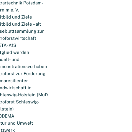
rartechnik Potsdam-
rnim e. V.
itbild und Ziele
itbild und Ziele – alt
seblattsammlung zur
roforstwirtschaft
ETA-AfS
tglied werden
dell- und
monstrationsvorhaben
roforst zur Förderung
imaresilienter
ndwirtschaft in
hleswig-Holstein (MuD
roforst Schleswig-
lstein)
ODEMA
tur und Umwelt
tzwerk