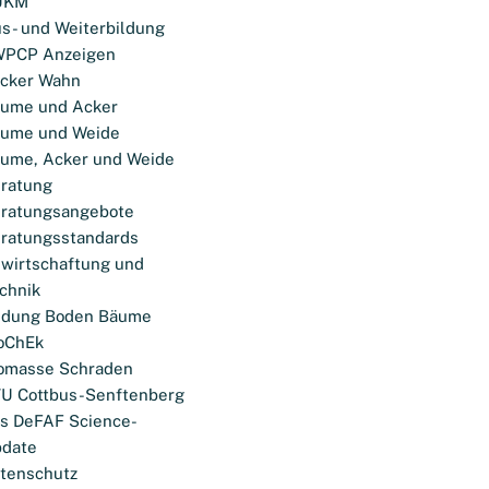
UKM
s- und Weiterbildung
WPCP Anzeigen
cker Wahn
ume und Acker
ume und Weide
ume, Acker und Weide
ratung
ratungsangebote
ratungsstandards
wirtschaftung und
chnik
ldung Boden Bäume
oChEk
omasse Schraden
U Cottbus-Senftenberg
s DeFAF Science-
date
tenschutz