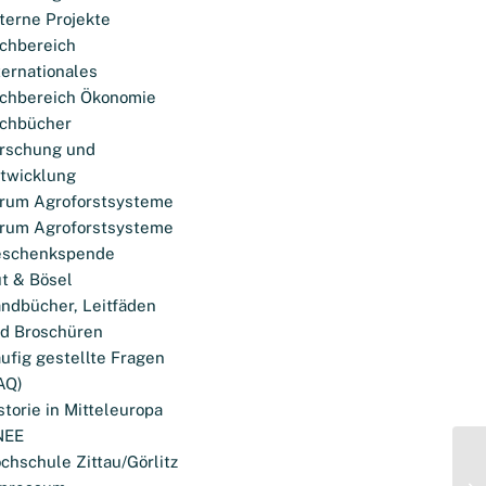
terne Projekte
chbereich
ternationales
chbereich Ökonomie
chbücher
rschung und
twicklung
rum Agroforstsysteme
rum Agroforstsysteme
eschenkspende
t & Bösel
ndbücher, Leitfäden
d Broschüren
ufig gestellte Fragen
AQ)
storie in Mitteleuropa
NEE
chschule Zittau/Görlitz