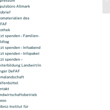
pressum
pulsbüro Altmark
fobrief
fomaterialien des
eFAF
fothek
tzt spenden – Familien-
ldtag
tzt spenden – Infoabend
tzt spenden – Infopaket
tzt spenden –
iterbildung Landwirt/in
nger DeFAF
imalandschaft
lfenbüttel
ntakt
ndwirtschaftsbetrieb
omin
ibniz-Institut für