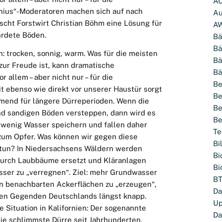
A
enius“-Moderatoren machen sich auf nach
Au
scht Forstwirt Christian Böhm eine Lösung für
A
hrdete Böden.
Bä
Bä
: trocken, sonnig, warm. Was für die meisten
Bä
ur Freude ist, kann dramatische
Bä
 allem – aber nicht nur – für die
Be
t ebenso wie direkt vor unserer Haustür sorgt
Be
mend für längere Dürreperioden. Wenn die
Be
d sandigen Böden versteppen, dann wird es
Be
r wenig Wasser speichern und fallen daher
Te
 zum Opfer. Was können wir gegen diese
Bi
tun? In Niedersachsens Wäldern werden
Bi
durch Laubbäume ersetzt und Kläranlagen
Bi
sser zu „verregnen“. Ziel: mehr Grundwasser
BT
n benachbarten Ackerflächen zu „erzeugen“,
Da
hen Gegenden Deutschlands längst knapp.
Up
e Situation in Kalifornien: Der sogenannte
Da
die schlimmste Dürre seit Jahrhunderten.