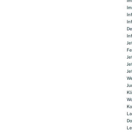
Im
Im
In
In
D
In
Je
Fe
Je
Je
Je
We
Ju
Kl
Wo
Ko
La
D
Le