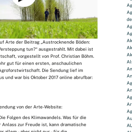
Ag
Ag
de
Ag
Ag
Ak
auf Arte der Beitrag „Austrocknende Böden:
Ak
rsteppung tun?“ ausgestrahlt. Mit dabei ist
Ak
schaft, vorgestellt von Prof. Christian Böhm.
Al
ehr gut für einen ersten, anschaulichen
Am
Agroforstwirtschaft. Die Sendung lief im
An
s und war bis Oktober 2017 online abrufbar:
Ag
A
Ag
Ar
endung von der Arte-Website:
Ag
Die Folgen des Klimawandels. Was für die
Au
Anlass zur Freude ist, kann dramatische
A
 allem – aber nicht nur – für die