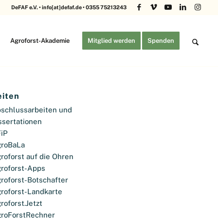
DeFAF e.V. • info[at]defaf.de • 0355 75213243
Agroforst-Akademie
Mitglied werden
Spenden
eiten
schlussarbeiten und
ssertationen
iP
roBaLa
roforst auf die Ohren
roforst-Apps
roforst-Botschafter
roforst-Landkarte
roforst.Jetzt
roForstRechner