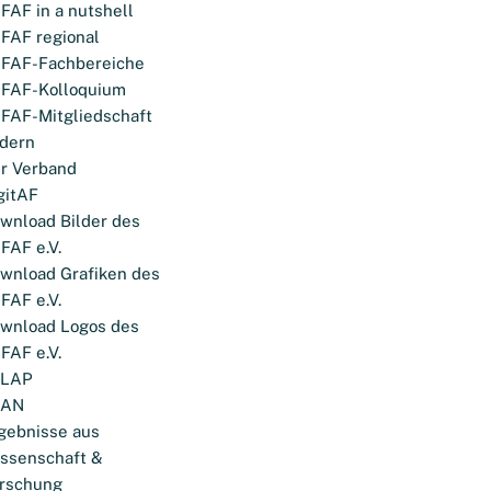
FAF in a nutshell
FAF regional
FAF-Fachbereiche
FAF-Kolloquium
FAF-Mitgliedschaft
dern
r Verband
gitAF
wnload Bilder des
FAF e.V.
wnload Grafiken des
FAF e.V.
wnload Logos des
FAF e.V.
ELAP
LAN
gebnisse aus
ssenschaft &
rschung