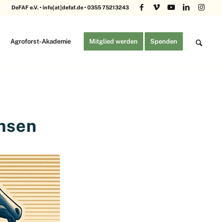
DeFAF e.V. • info[at]defaf.de • 0355 75213243
Agroforst-Akademie
Mitglied werden
Spenden
hsen