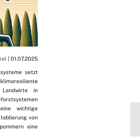
zel
| 01.07.2025
tsysteme setzt
limaresiliente
 Landwirte in
oforstsystemen
eine wichtige
Etablierung von
rpommern eine