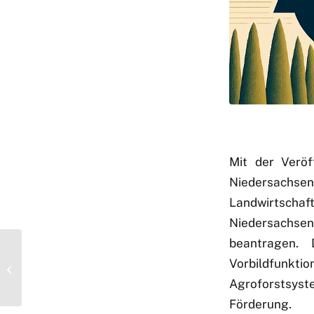
Mit der Veröf
Niedersachsen
Landwirtscha
Niedersachsen
beantragen. 
DeFAF e.V. bei den
Vorbildfunktio
Ökofeldtagen 2025
Agroforstsys
Förderung.