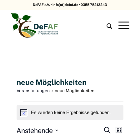
DeFAF e.V. • info[at]defaf.de • 0355 75213243
neue Möglichkeiten
Veranstaltungen
neue Möglichkeiten
Veranstaltungen
Es wurden keine Ergebnisse gefunden.
Hinweis
Veranst
Verans
Anstehende
Suche
Liste
Ansich
Suche
Datum