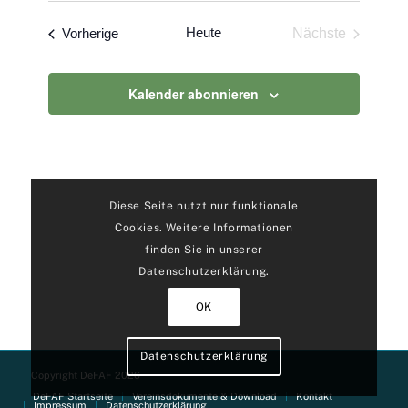
Naviga
und
wählen.
Veranstaltungen
Heute
Vorherige
Nächste
Ansichte
Veranstaltun
Navigati
Kalender abonnieren
Diese Seite nutzt nur funktionale
Cookies. Weitere Informationen
finden Sie in unserer
Datenschutzerklärung.
OK
Datenschutzerklärung
Copyright DeFAF 2026
DeFAF Startseite
Vereinsdokumente & Download
Kontakt
Impressum
Datenschutzerklärung