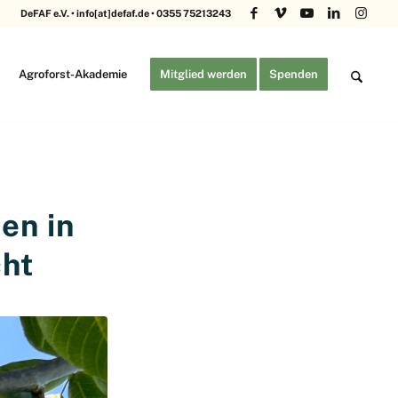
DeFAF e.V. • info[at]defaf.de • 0355 75213243
Agroforst-Akademie
Mitglied werden
Spenden
en in
cht