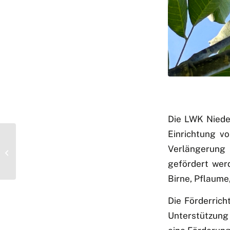
Die LWK Nieder
Einrichtung v
7. EURAF Konferenz –
spannende Einblicke,
Verlängerung 
neuer EURAF-Vorstand
gefördert werd
und Brno-Erklärung...
Birne, Pflaume,
Die Förderrich
Unterstützung 