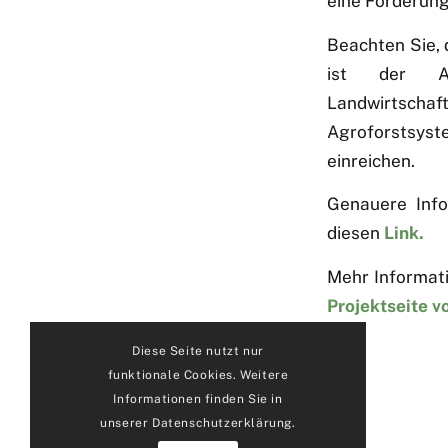
eine Förderung
Beachten Sie, 
ist der An
Landwirtscha
Agroforstsys
einreichen.
Genauere Info
diesen
Link.
Mehr Informati
Projektseite 
Diese Seite nutzt nur
funktionale Cookies. Weitere
Informationen finden Sie in
unserer Datenschutzerklärung.