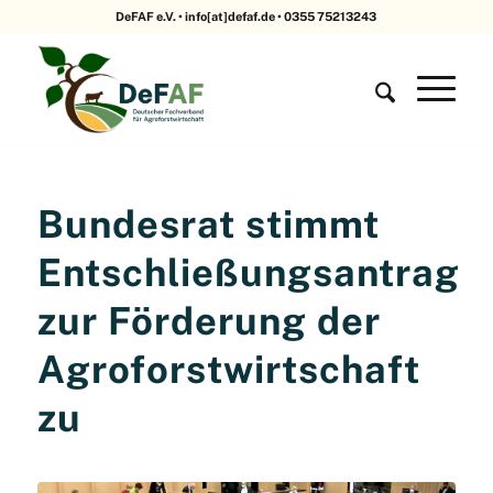
DeFAF e.V. • info[at]defaf.de • 0355 75213243
Bundesrat stimmt
Entschließungsantrag
zur Förderung der
Agroforstwirtschaft
zu