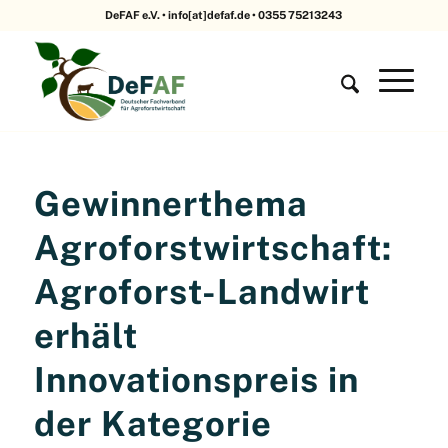
DeFAF e.V. • info[at]defaf.de • 0355 75213243
Gewinnerthema
Agroforstwirtschaft:
Agroforst-Landwirt
erhält
Innovationspreis in
der Kategorie