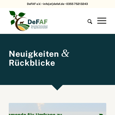
DeFAF e.V. • info[at]defaf.de • 0355 75213243
&
Neuigkeiten
Rückblicke