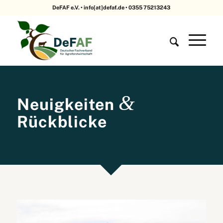
DeFAF e.V. • info[at]defaf.de • 0355 75213243
&
Neuigkeiten
Rückblicke