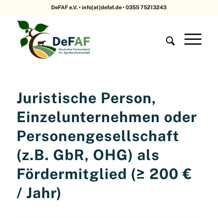
DeFAF e.V. • info[at]defaf.de • 0355 75213243
Juristische Person,
Einzelunternehmen oder
Personengesellschaft
(z.B. GbR, OHG) als
Fördermitglied (≥ 200 €
/ Jahr)