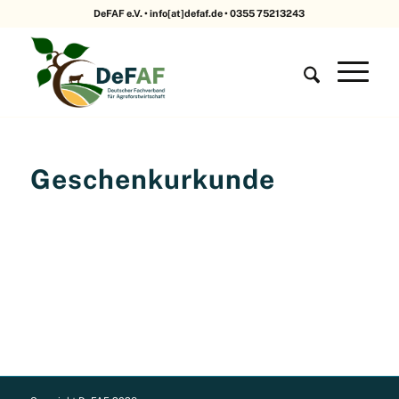
DeFAF e.V. • info[at]defaf.de • 0355 75213243
Geschenkurkunde