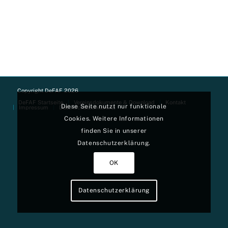
Copyright DeFAF 2026
DeFAF Startseite
Vereinsdokumente & Download
Kontakt
Diese Seite nutzt nur funktionale
Impressum
Datenschutzerklärung
Cookies. Weitere Informationen
finden Sie in unserer
Datenschutzerklärung.
OK
Datenschutzerklärung