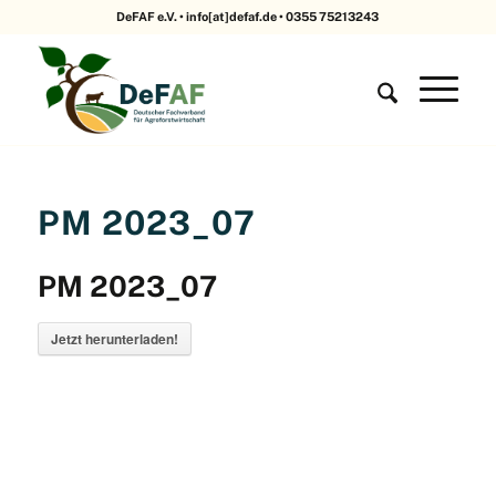
DeFAF e.V. • info[at]defaf.de • 0355 75213243
PM 2023_07
PM 2023_07
Jetzt herunterladen!