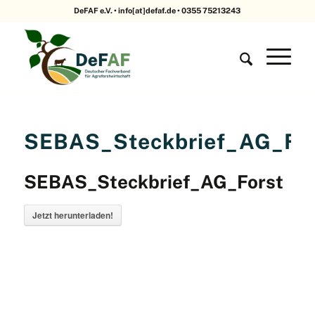
DeFAF e.V. • info[at]defaf.de • 0355 75213243
SEBAS_Steckbrief_AG_For
SEBAS_Steckbrief_AG_Forst
Jetzt herunterladen!